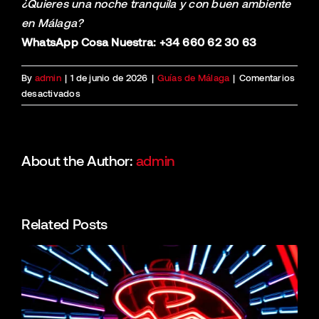
¿Quieres una noche tranquila y con buen ambiente
en Málaga?
WhatsApp Cosa Nuestra: +34 660 62 30 63
By
admin
|
1 de junio de 2026
|
Guías de Málaga
|
Comentarios
en
desactivados
Discoteca
Málaga
con
buen
About the Author:
admin
rollo
y
sin
peleas:
Related Posts
guía
2026