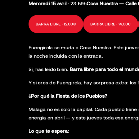
Mercredi 15 avril
·
23:59h
Cosa Nuestra — Calle 
BARRA LIBRE · 12,00€
BARRA LIBRE · 14,00€
Fuengirola se muda a Cosa Nuestra. Este jueves
la noche incluida con la entrada.
Sí, has leído bien.
Barra libre para todo el mund
Y si eres de Fuengirola, hay sorpresa extra: los
¿Por qué la Fiesta de los Pueblos?
Málaga no es solo la capital. Cada pueblo tiene 
energía en abril — y este jueves toda esa energ
Lo que te espera: