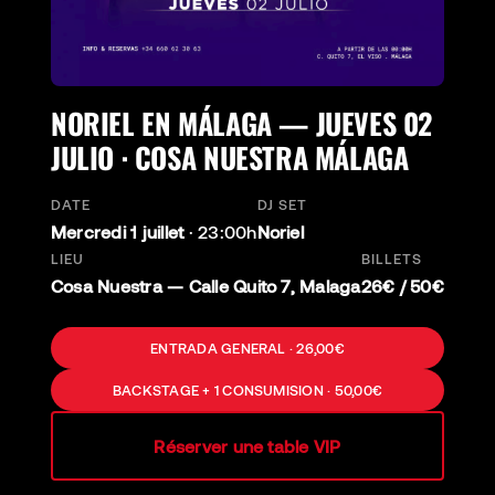
NORIEL EN MÁLAGA — JUEVES 02
JULIO · COSA NUESTRA MÁLAGA
DATE
DJ SET
Mercredi 1 juillet
·
23:00h
Noriel
LIEU
BILLETS
Cosa Nuestra — Calle Quito 7, Malaga
26€ / 50€
ENTRADA GENERAL · 26,00€
BACKSTAGE + 1 CONSUMISION · 50,00€
Réserver une table VIP