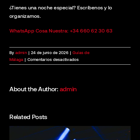
¿Tienes una noche especial? Escríbenos y lo
organizamos.
WhatsApp Cosa Nuestra: +34 660 62 30 63
By
admin
|
24 de junio de 2026
|
Guías de
en
Málaga
|
Comentarios desactivados
Discoteca
en
Málaga
con
About the Author:
admin
reservados
y
botellas:
precios
Related Posts
y
cómo
reservar